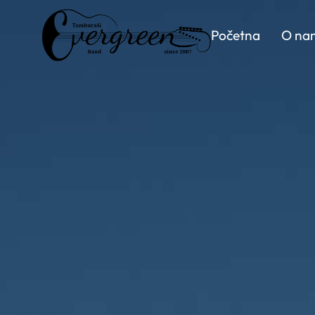
Početna
O na