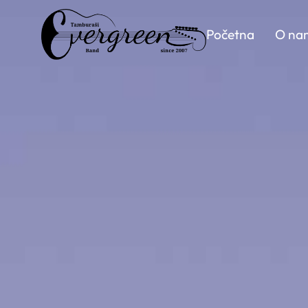
Početna
O na